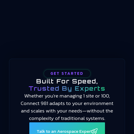
fabrication aéronautique et spatiale :
introduction d’une nouvelle pièce, modifications
de conception ou de procédé, reprise après
interruption de production, et situations
nécessitant une FAI partielle ou delta.
GET STARTED
Built For Speed,
Trusted By Experts
Whether you're managing 1 site or 100,
Connect 981 adapts to your environment
and scales with your needs—without the
complexity of traditional systems.
Talk to an Aerospace Expert