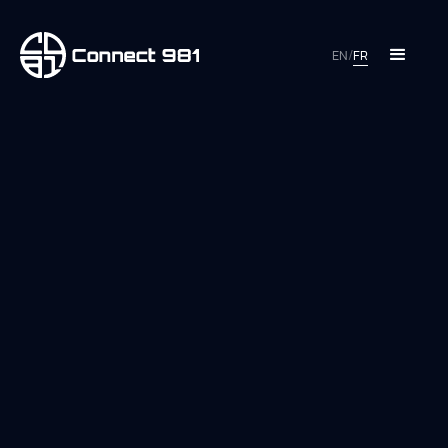
EN
/
FR
TRAÇABILITÉ DES PIÈCES
Donner à chaque site la visibilité sur l'histoire de
fabrication complète de chaque pièce.