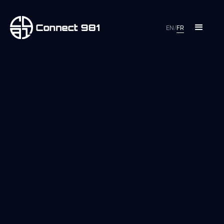
EN
/
FR
CONFORMITÉ
Donnez à chaque opérateur et ingénieur les
moyens de gérer, suivre et compléter les work
orders de manière fluide, sans papier et sans délai.