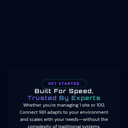
article AS9102, ou FAI, est requise dans la
fabrication aéronautique et spatiale :
introduction d’une nouvelle pièce, modifications
de conception ou de procédé, reprise après
interruption de production, et situations
nécessitant une FAI partielle ou delta.
GET STARTED
Built For Speed,
Trusted By Experts
Whether you're managing 1 site or 100,
Connect 981 adapts to your environment
and scales with your needs—without the
complexity of traditional systems.