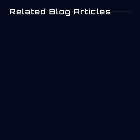
Related Blog Articles
Conformité Réglementaire
Des Non-Conformités
Aérospatiales : Attentes
De La FAA Et De L’EASA