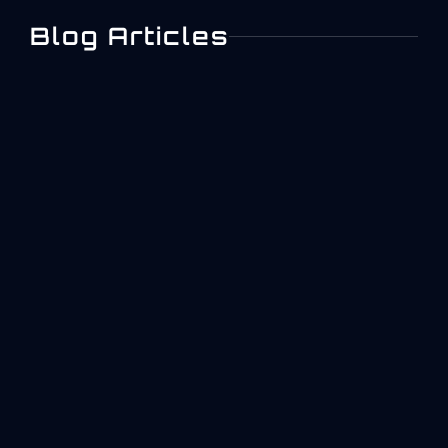
Blog Articles
Cas De Déclenchement
D’une FAI AS9102 :
Nouvelles Pièces,
Modifications, Reprises De