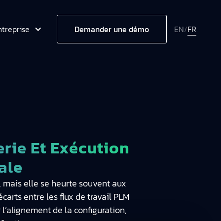
ntreprise
EN
/
FR
Demander une démo
erie Et Exécution
ale
r, mais elle se heurte souvent aux
écarts entre les flux de travail PLM
 l’alignement de la configuration,