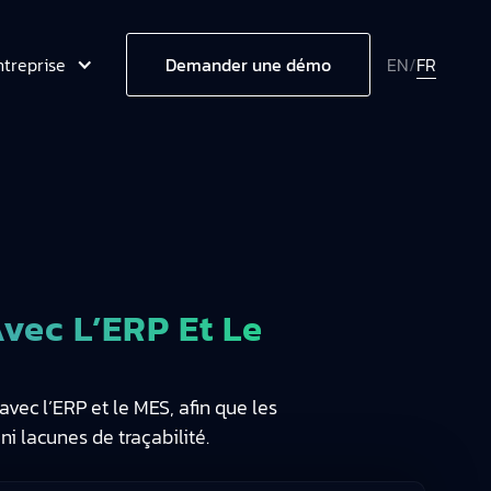
ntreprise
EN
/
FR
Demander une démo
vec L’ERP Et Le
vec l’ERP et le MES, afin que les
i lacunes de traçabilité.