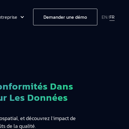
ntreprise
EN
/
FR
Demander une démo
onformités Dans
ur Les Données
spatial, et découvrez l’impact de
ts de la qualité.