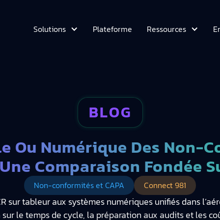
Plateforme
E
Solutions
Ressources
BLOG
le Ou Numérique Des Non-C
 : Une Comparaison Fondée S
Non-conformités et CAPA
Connect 981
 sur tableur aux systèmes numériques unifiés dans l’aéro
sur le temps de cycle, la préparation aux audits et les coû